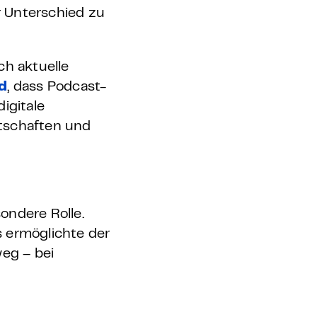
r Unterschied zu
h aktuelle
d
, dass Podcast-
igitale
otschaften und
ondere Rolle.
 ermöglichte der
weg – bei