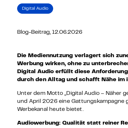
Grundlagen Datenschutz
Digital Audio
Weitere
Blog-Beitrag, 12.06.2026
Product Design Bootca
Product Management 
Die Mediennutzung verlagert sich zune
Werbung wirken, ohne zu unterbrechen
Digital Audio erfüllt diese Anforder
durch den Alltag und schafft Nähe im 
Unter dem Motto „Digital Audio – Näher g
und April 2026 eine Gattungskampagne gest
Werbekanal heute bietet.
Audiowerbung: Qualität statt reiner R