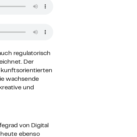
auch regulatorisch
eichnet. Der
ukunftsorientierten
 die wachsende
kreative und
egrad von Digital
d heute ebenso