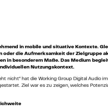
 – E-Learning
mp
Bootcamp
hmend in mobile und situative Kontexte. Gle
 oder die Aufmerksamkeit der Zielgruppe akt
ungen in besonderem Maße. Das Medium begle
individuellen Nutzungskontext.
eht nicht“ hat die Working Group Digital Audio 
artet. Ziel war es zu zeigen, welches Potenzial
eichweite