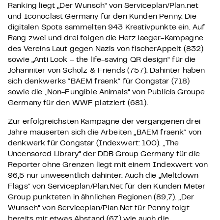
Ranking liegt „Der Wunsch“ von Serviceplan/Plan.net
und Iconoclast Germany für den Kunden Penny. Die
digitalen Spots sammelten 943 Kreativpunkte ein. Auf
Rang zwei und drei folgen die HetzJaeger-Kampagne
des Vereins Laut gegen Nazis von fischerAppelt (832)
sowie „Anti Look – the life-saving QR design“ für die
Johanniter von Scholz & Friends (757). Dahinter haben
sich denkwerks “BAEM fraenk“ für Congstar (718)
sowie die „Non-Fungible Animals“ von Publicis Groupe
Germany für den WWF platziert (681).
Zur erfolgreichsten Kampagne der vergangenen drei
Jahre mauserten sich die Arbeiten „BAEM fraenk“ von
denkwerk für Congstar (Indexwert: 100). „The
Uncensored Library“ der DDB Group Germany für die
Reporter ohne Grenzen liegt mit einem Indexwert von
96,5 nur unwesentlich dahinter. Auch die „Meltdown
Flags“ von Serviceplan/Plan.Net für den Kunden Meter
Group punkteten in ähnlichen Regionen (89,7). „Der
Wunsch“ von Serviceplan/Plan.Net für Penny folgt
bereits mit etwas Abstand (67) wie auch die