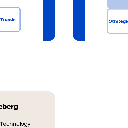
eberg
& Technology