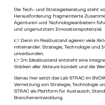
Grundlagen Datenschutz
Die Tech- und Strategieberatung steht vo
Herausforderung: fragmentierte Zusamm
Weitere
Agenturen und Technologieanbietern führ
und ungenutztem Innovationspotenzial.
Product Design Bootca
👉 Denn im Realzustand agieren viele Ak
Product Management 
miteinander: Strategie, Technologie und In
unverbunden.
👉 Im Idealzustand entsteht eine integri
Stärken aller Akteure bündelt und die We
Genau hier setzt das Lab STRAC im BVDW a
Vernetzung von Strategie, Technologie un
STRAC als Plattform für Austausch, Sta
Branchenentwicklung.