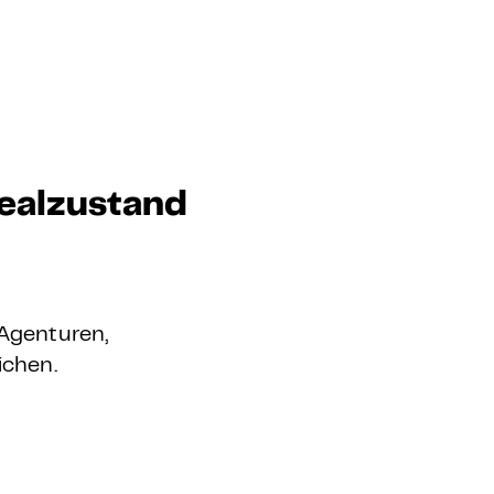
dealzustand
Agenturen,
ichen.