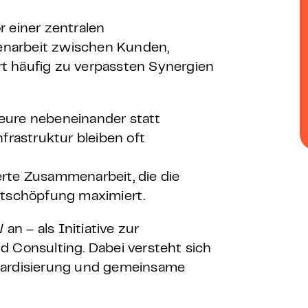
 – E-Learning
r einer zentralen
enarbeit zwischen Kunden,
t häufig zu verpassten Synergien
mp
teure nebeneinander statt
Bootcamp
frastruktur bleiben oft
erte Zusammenarbeit, die die
rtschöpfung maximiert.
n – als Initiative zur
d Consulting. Dabei versteht sich
ndardisierung und gemeinsame