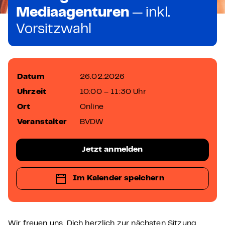
Mediaagenturen
— inkl.
Vorsitzwahl
Datum
26.02.2026
Uhrzeit
10:00 – 11:30 Uhr
Ort
Online
Veranstalter
BVDW
Jetzt anmelden
Im Kalender speichern
Wir freuen uns, Dich herzlich zur nächsten Sitzung