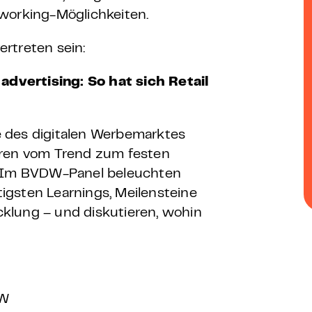
 – E-Learning
tworking-Möglichkeiten.
rtreten sein:
 advertising: So hat sich Retail
mp
Bootcamp
le des digitalen Werbemarktes
hren vom Trend zum festen
t. Im BVDW-Panel beleuchten
igsten Learnings, Meilensteine
klung – und diskutieren, wohin
DW