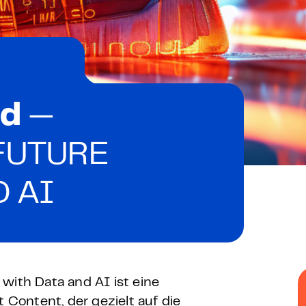
 & Zertifikat
Karriere
en
räsenzkurs
Zertifikat
ed
—
 Innovation & KI-Anwendung
FUTURE
n
 AI
 Briefing
heit – E-Learning
with Data and AI ist eine
t Content, der gezielt auf die