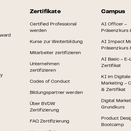
Zertifikate
Campus
Certified Professional
AI Officer –
werden
Präsenzkurs &
Award
Kurse zur Weiterbildung
AI Impact M
Präsenzkurs &
Mitarbeiter zertifizieren
AI Basic – E-
Unternehmen
Zertifikat
zertifizieren
ty
KI im Digital
Codes of Conduct
Marketing – O
& Zertifikat
Bildungspartner werden
Digital Marke
Über BVDW
Grundkurs
Zertifizierung
Product Desi
FAQ Zertifizierung
Bootcamp