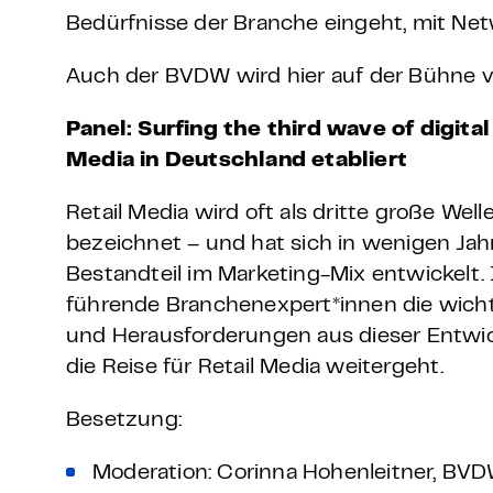
Grundlagen Datenschutz
Bedürfnisse der Branche eingeht, mit Ne
Auch der BVDW wird hier auf der Bühne ve
Weitere
Panel: Surfing the third wave of digital
Product Design Bootca
Media in Deutschland etabliert
Product Management 
Retail Media wird oft als dritte große Wel
bezeichnet – und hat sich in wenigen Ja
Bestandteil im Marketing-Mix entwickel
führende Branchenexpert*innen die wicht
und Herausforderungen aus dieser Entwic
die Reise für Retail Media weitergeht.
Besetzung:
Moderation: Corinna Hohenleitner, BV