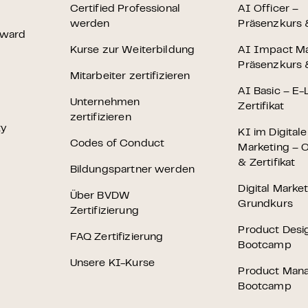
Certified Professional
AI Officer –
werden
Präsenzkurs &
Award
Kurse zur Weiterbildung
AI Impact M
Präsenzkurs &
Mitarbeiter zertifizieren
AI Basic – E-
Unternehmen
Zertifikat
zertifizieren
ty
KI im Digital
Codes of Conduct
Marketing – O
& Zertifikat
Bildungspartner werden
Digital Marke
Über BVDW
Grundkurs
Zertifizierung
Product Desi
FAQ Zertifizierung
Bootcamp
Unsere KI-Kurse
Product Man
Bootcamp