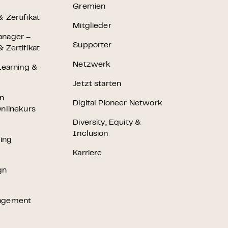
Gremien
 Zertifikat
Mitglieder
anager –
Supporter
 Zertifikat
Netzwerk
Learning &
Jetzt starten
en
Digital Pioneer Network
nlinekurs
Diversity, Equity &
Inclusion
ting
Karriere
gn
agement