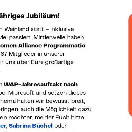
 – E-Learning
ähriges Jubiläum!
m Weinland statt – inklusive
el passiert. Mittlerweile haben
mp
omen Alliance Programmatic
7 Mitglieder in unserer
Bootcamp
ir uns über Eure großartige
.
um
WAP-Jahresauftakt nach
 bei Microsoft und setzen dieses
hema halten wir bewusst breit,
bringen, auch die Möglichkeit dazu
ten möchtet, meldet Euch bitte
ier
,
Sabrina Büchel
oder