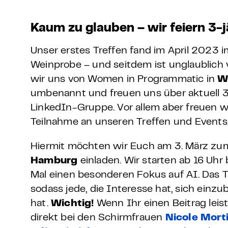
Grundlagen Datenschutz
Kaum zu glauben – wir feiern 3-j
Weitere
Unser erstes Treffen fand im April 2023 i
Weinprobe – und seitdem ist unglaublich vi
Product Design Bootca
wir uns von Women in Programmatic in
W
umbenannt und freuen uns über aktuell 36
Product Management 
LinkedIn-Gruppe. Vor allem aber freuen w
Teilnahme an unseren Treffen und Events
Hiermit möchten wir Euch am 3. März z
Hamburg
einladen. Wir starten ab 16 Uhr
Mal einen besonderen Fokus auf AI. Das T
sodass jede, die Interesse hat, sich einzu
hat.
Wichtig!
Wenn Ihr einen Beitrag leis
direkt bei den Schirmfrauen
Nicole Mort