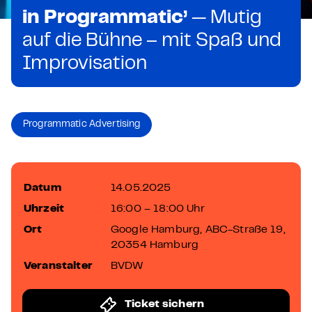
in Programmatic’
— Mutig
auf die Bühne – mit Spaß und
Improvisation
Programmatic Advertising
Datum
14.05.2025
Uhrzeit
16:00 – 18:00 Uhr
Ort
Google Hamburg, ABC-Straße 19,
20354 Hamburg
Veranstalter
BVDW
Ticket sichern