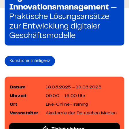
Innovationsmanagement
—
Praktische Lösungsansätze
zur Entwicklung digitaler
Geschäftsmodelle
Künstliche Intelligenz
Datum
18.03.2025 – 19.03.2025
Uhrzeit
09:00 – 16:00 Uhr
Ort
Live-Online-Training
Veranstalter
Akademie der Deutschen Medien