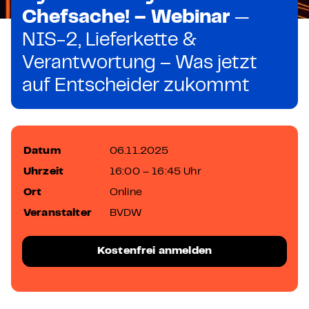
Chefsache! – Webinar
—
NIS-2, Lieferkette &
Verantwortung – Was jetzt
auf Entscheider zukommt
Datum
06.11.2025
Uhrzeit
16:00 – 16:45 Uhr
Ort
Online
Veranstalter
BVDW
Kostenfrei anmelden