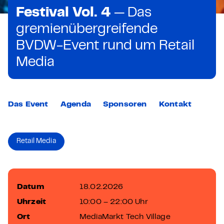
Festival Vol. 4
— Das
gremienübergreifende
BVDW-Event rund um Retail
Media
Das Event
Agenda
Sponsoren
Kontakt
Retail Media
Datum
18.02.2026
Uhrzeit
10:00 – 22:00 Uhr
Ort
MediaMarkt Tech Village