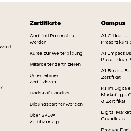
Zertifikate
Campus
Certified Professional
AI Officer –
werden
Präsenzkurs &
Award
Kurse zur Weiterbildung
AI Impact M
Präsenzkurs &
Mitarbeiter zertifizieren
AI Basic – E-
Unternehmen
Zertifikat
zertifizieren
ty
KI im Digital
Codes of Conduct
Marketing – O
& Zertifikat
Bildungspartner werden
Digital Marke
Über BVDW
Grundkurs
Zertifizierung
Product Desi