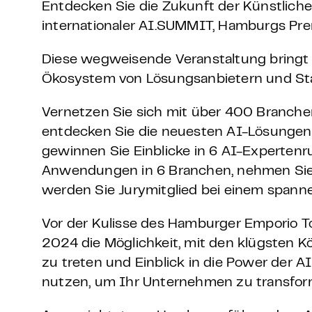
Grundlagen Datenschutz
Entdecken Sie die Zukunft der Künstlich
internationaler AI.SUMMIT, Hamburgs Pr
Weitere
Diese wegweisende Veranstaltung bring
Ökosystem von Lösungsanbietern und S
Product Design Bootca
Vernetzen Sie sich mit über 400 Branche
Product Management 
entdecken Sie die neuesten AI-Lösungen
gewinnen Sie Einblicke in 6 AI-Expertenr
Anwendungen in 6 Branchen, nehmen Sie 
werden Sie Jurymitglied bei einem spann
Vor der Kulisse des Hamburger Emporio 
2024 die Möglichkeit, mit den klügsten K
zu treten und Einblick in die Power der
nutzen, um Ihr Unternehmen zu transfor