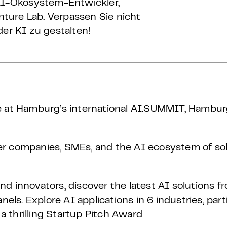
I-Ökosystem-Entwickler,
ture Lab. Verpassen Sie nicht
der KI zu gestalten!
gence at Hamburg’s international AI.SUMMIT, Hamb
er companies, SMEs, and the AI ecosystem of sol
d innovators, discover the latest AI solutions f
nels. Explore AI applications in 6 industries, part
 thrilling Startup Pitch Award