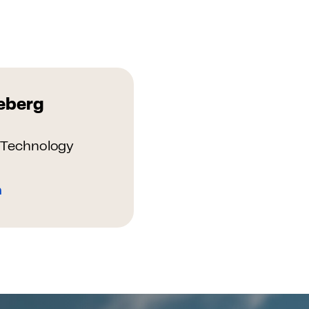
eberg
& Technology
n