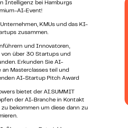
 – E-Learning
en Intelligenz bei Hamburgs
emium-AI-Event!
t Unternehmen, KMUs und das KI-
tartups zusammen.
mp
nführern und Innovatoren,
Bootcamp
 von über 30 Startups und
unden. Erkunden Sie AI-
an Masterclasses teil und
enden AI-Startup Pitch Award
Towers bietet der AI.SUMMIT
öpfen der AI-Branche in Kontakt
 AI zu bekommen um diese dann zu
mieren.