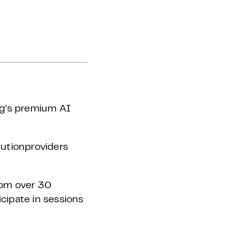
urg’s premium AI
utionproviders
rom over 30
icipate in sessions