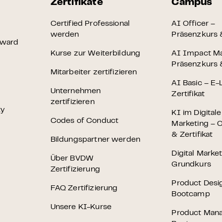
Zertifikate
Campus
Certified Professional
AI Officer –
werden
Präsenzkurs &
Award
Kurse zur Weiterbildung
AI Impact M
Präsenzkurs &
Mitarbeiter zertifizieren
AI Basic – E-
Unternehmen
Zertifikat
zertifizieren
ty
KI im Digital
Codes of Conduct
Marketing – O
& Zertifikat
Bildungspartner werden
Digital Marke
Über BVDW
Grundkurs
Zertifizierung
Product Desi
FAQ Zertifizierung
Bootcamp
Unsere KI-Kurse
Product Man