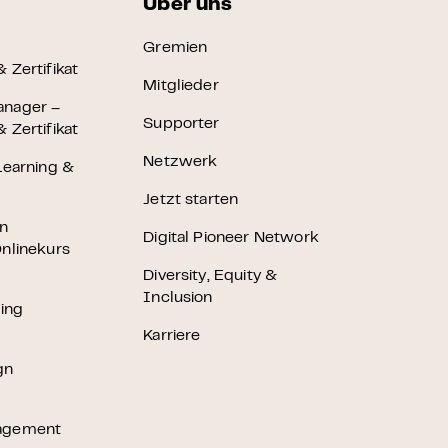
Über uns
Gremien
 Zertifikat
Mitglieder
anager –
Supporter
 Zertifikat
Netzwerk
Learning &
Jetzt starten
en
Digital Pioneer Network
nlinekurs
Diversity, Equity &
Inclusion
ting
Karriere
gn
agement