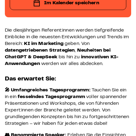
Im Kalender speichern
Die diesjährigen Referent:innen werden tiefgreifende
Einblicke in die neuesten Entwicklungen und Trends im
Bereich:
KI im Marketing
geben. Von
datengetriebenen Strategien
,
Neuheiten bei
ChatGPT & DeepSeek
bis hin zu
innovativen KI-
Anwendungen
werden wir alles abdecken.
Das erwartet Sie:
🎤
Umfangreiches Tagesprogramm:
Tauchen Sie ein
in ein
fesselndes Tagesprogramm
voller spannender
Präsentationen und Workshops, die von führenden
Expert:innen der Branche geleitet werden. Von
grundlegenden Konzepten bis hin zu fortgeschrittenen
Strategien – wir haben für jeden etwas dabei!
👥
Renommierte Speaker:
Erleben Sie die Einsichten