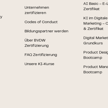
 – E-Learning
AI Basic – E-
Unternehmen
Zertifikat
zertifizieren
ty
KI im Digital
Codes of Conduct
Marketing – O
& Zertifikat
Bildungspartner werden
mp
Digital Marke
Über BVDW
Grundkurs
Bootcamp
Zertifizierung
Product Desi
FAQ Zertifizierung
Bootcamp
Unsere KI-Kurse
Product Man
Bootcamp