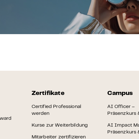
 & Zertifikat
Karriere
en
räsenzkurs
Zertifikat
 Innovation & KI-Anwendung
n
Zertifikate
Campus
 Briefing
Certified Professional
AI Officer –
werden
Präsenzkurs &
Award
heit – E-Learning
Kurse zur Weiterbildung
AI Impact M
Präsenzkurs &
Mitarbeiter zertifizieren