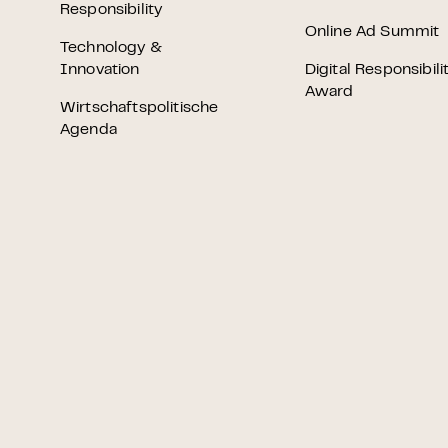
Grundlagen Datenschutz
Responsibility
Online Ad Summit
Technology &
Innovation
Digital Responsibili
Weitere
Award
Wirtschaftspolitische
Agenda
Product Design Bootca
Product Management 