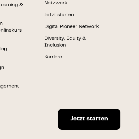
Netzwerk
Learning &
Jetzt starten
en
Digital Pioneer Network
nlinekurs
Diversity, Equity &
Inclusion
ting
Karriere
gn
agement
Jetzt starten