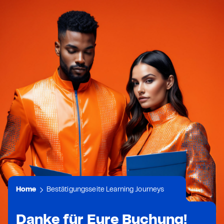
Zum
Zur
Zum
Zum
Hauptmenü
Suche
Inhalt
Footer
springen
springen
springen
springen
Suchen
nach:
Home
Bestätigungsseite Learning Journeys
Danke für Eure Buchung!