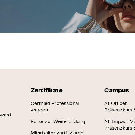
 & Zertifikat
Karriere
en
räsenzkurs
Zertifikat
 Innovation & KI-Anwendung
n
Zertifikate
Campus
 Briefing
Certified Professional
AI Officer –
werden
Präsenzkurs &
Award
heit – E-Learning
Kurse zur Weiterbildung
AI Impact M
Präsenzkurs &
Mitarbeiter zertifizieren