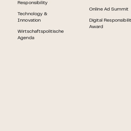
Grundlagen Datenschutz
Responsibility
Online Ad Summit
Technology &
Innovation
Digital Responsibili
Weitere
Award
Wirtschaftspolitische
Agenda
Product Design Bootca
Product Management 