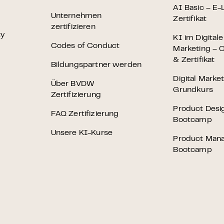
 – E-Learning
AI Basic – E-
Unternehmen
Zertifikat
zertifizieren
ty
KI im Digital
Codes of Conduct
Marketing – O
& Zertifikat
Bildungspartner werden
mp
Digital Marke
Über BVDW
Grundkurs
Bootcamp
Zertifizierung
Product Desi
FAQ Zertifizierung
Bootcamp
Unsere KI-Kurse
Product Man
Bootcamp