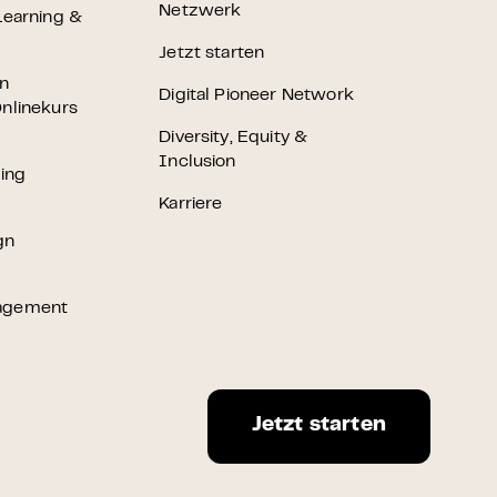
Netzwerk
Learning &
Jetzt starten
en
Digital Pioneer Network
nlinekurs
Diversity, Equity &
Inclusion
ting
Karriere
gn
agement
Jetzt starten