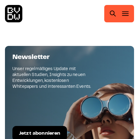
Zum
Zur
Zum
Zum
Hauptmenü
Suche
Inhalt
Footer
springen
springen
springen
springen
Suchen
nach:
Newsletter
Unser regelmäßiges Update mit
aktuellen Studien, Insights zu neuen
Entwicklungen, kostenlosen
Whitepapers und interessanten Events.
Jetzt abonnieren