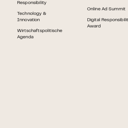
Grundlagen Datenschutz
Responsibility
Online Ad Summit
Technology &
Innovation
Digital Responsibili
Weitere
Award
Wirtschaftspolitische
Agenda
Product Design Bootca
Product Management 