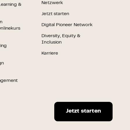
Netzwerk
Learning &
Jetzt starten
en
Digital Pioneer Network
nlinekurs
Diversity, Equity &
Inclusion
ting
Karriere
gn
agement
Jetzt starten