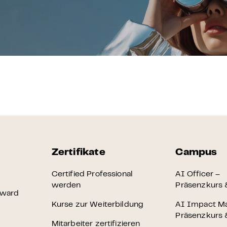
 & Zertifikat
Karriere
en
räsenzkurs
Zertifikat
 Innovation & KI-Anwendung
n
Zertifikate
Campus
 Briefing
Certified Professional
AI Officer –
werden
Präsenzkurs &
Award
heit – E-Learning
Kurse zur Weiterbildung
AI Impact M
Präsenzkurs &
Mitarbeiter zertifizieren