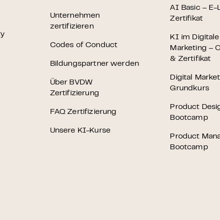
 – E-Learning
AI Basic – E-
Unternehmen
Zertifikat
zertifizieren
ty
KI im Digital
Codes of Conduct
Marketing – O
& Zertifikat
Bildungspartner werden
mp
Digital Marke
Über BVDW
Grundkurs
Bootcamp
Zertifizierung
Product Desi
FAQ Zertifizierung
Bootcamp
Unsere KI-Kurse
Product Man
Bootcamp