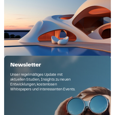
14.07.2023 – News
Newsletter
Chancen im Fokus der EU Metaverse-
Unser regelmäßiges Update mit
Strategie
aktuellen Studien, Insights zu neuen
Entwicklungen, kostenlosen
Whitepapers und interessanten Events.
1
2
3
4
5