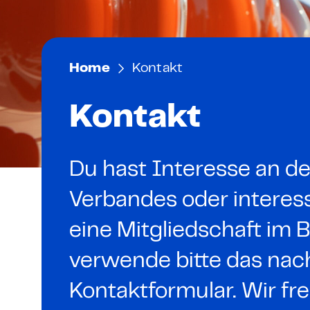
Mitarbeiter zertifizieren
AI Officer – Präsenzkurs
Mitglieder
Unternehmen zertifizier
AI Impact Manager – P
Netzwerk
Home
Kontakt
Codes of Conduct
AI Basic – E-Learning & 
Digital Sales Expert
Kontakt
Für Bildungsanbieter
Fachkraft für digitale
Bildungspartner werde
Du hast Interesse an de
Verbandes oder interess
IT
eine Mitgliedschaft i
Cybersecurity Executive
verwende bitte das nac
Grundlagen Cybersicher
Kontaktformular. Wir fr