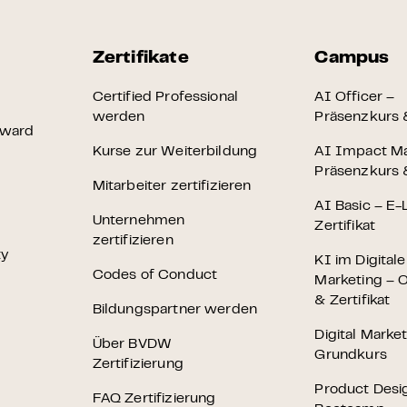
Zertifikate
Campus
Certified Professional
AI Officer –
werden
Präsenzkurs &
Award
Kurse zur Weiterbildung
AI Impact M
Präsenzkurs &
Mitarbeiter zertifizieren
AI Basic – E-
Unternehmen
Zertifikat
zertifizieren
ty
KI im Digital
Codes of Conduct
Marketing – O
& Zertifikat
Bildungspartner werden
Digital Marke
Über BVDW
Grundkurs
Zertifizierung
Product Desi
FAQ Zertifizierung