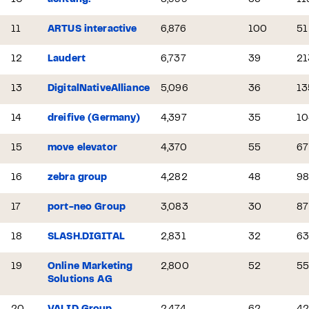
10
achtung!
8,999
53
11
11
ARTUS interactive
6,876
100
51
12
Laudert
6,737
39
21
13
DigitalNativeAlliance
5,096
36
13
14
dreifive (Germany)
4,397
35
10
15
move elevator
4,370
55
67
16
zebra group
4,282
48
9
17
port-neo Group
3,083
30
87
18
SLASH.DIGITAL
2,831
32
6
19
Online Marketing
2,800
52
5
Solutions AG