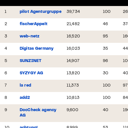
1
pilot Agenturgruppe
39,734
100
2
2
fischerAppelt
21,482
46
37
3
web-netz
16,520
95
16
4
Digitas Germany
16,023
35
4
5
SUNZINET
14,907
96
10
6
SYZYGY AG
13,820
30
4
7
la red
11,373
100
97
8
add2
10,813
100
8
9
DocCheck agency
9,600
40
19
AG