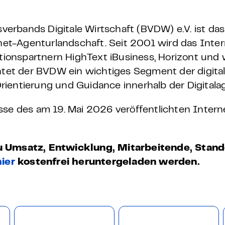
 – E-Learning
erbands Digitale Wirtschaft (BVDW) e.V. ist das
et-Agenturlandschaft. Seit 2001 wird das Inte
ionspartnern HighText iBusiness, Horizont und
mp
chtet der BVDW ein wichtiges Segment der digita
rientierung und Guidance innerhalb der Digitala
Bootcamp
sse des am 19. Mai 2026 veröffentlichten Inter
zu Umsatz, Entwicklung, Mitarbeitende, Stan
hier
kostenfrei heruntergeladen werden.