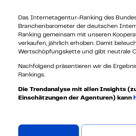
Grundlagen Datenschutz
Das Internetagentur-Ranking des Bundesv
Weitere
Branchenbarometer der deutschen Intern
Ranking gemeinsam mit unseren Kooperat
Product Design Bootca
verkaufen, jährlich erhoben. Damit beleu
Wertschöpfungskette und gibt neutrale O
Product Management 
Nachfolgend präsentieren wir die Ergebni
Rankings.
Die Trendanalyse mit allen Insights (
Einschätzungen der Agenturen) kann