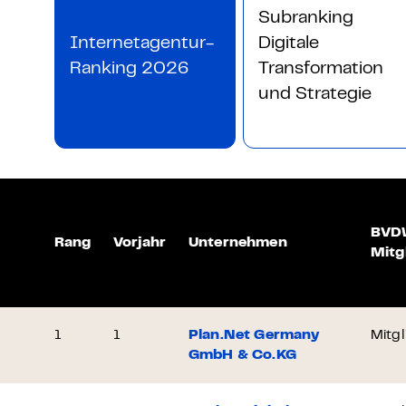
Subranking
Internetagentur-
Digitale
Ranking 2026
Transformation
und Strategie
BVD
Rang
Vorjahr
Unternehmen
Mitg
1
1
Plan.Net Germany
Mitgl
GmbH & Co.KG