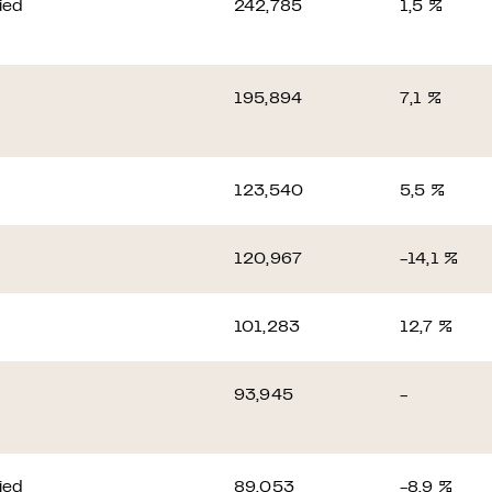
ied
242,785
1,5 %
195,894
7,1 %
123,540
5,5 %
120,967
-14,1 %
101,283
12,7 %
93,945
-
ied
89,053
-8,9 %