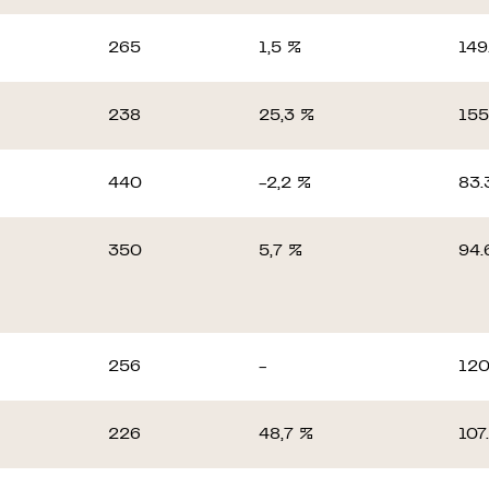
265
1,5 %
149
238
25,3 %
155
440
-2,2 %
83.
350
5,7 %
94.
256
-
120
226
48,7 %
107