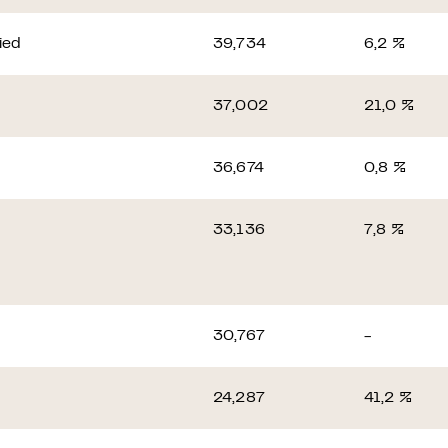
ied
39,734
6,2 %
37,002
21,0 %
36,674
0,8 %
33,136
7,8 %
30,767
-
24,287
41,2 %