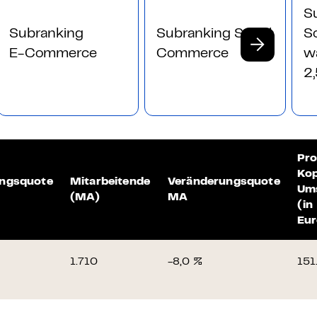
S
Subranking
Subranking Social
Sc
E-Commerce
Commerce
w
2
Pro
Ko
ungsquote
Mitarbeitende
Veränderungsquote
Um
(MA)
MA
(in
Eur
1.710
-8,0 %
151