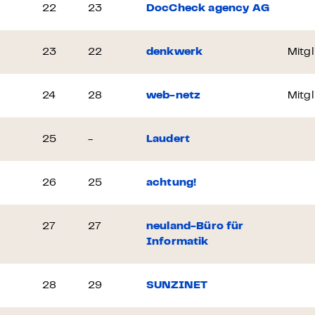
22
23
DocCheck agency AG
23
22
denkwerk
Mitgl
24
28
web-netz
Mitgl
25
-
Laudert
26
25
achtung!
27
27
neuland-Büro für
Informatik
28
29
SUNZINET