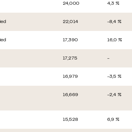
24,000
4,3 %
ied
22,014
-8,4 %
ied
17,390
16,0 %
17,275
-
16,979
-3,5 %
16,669
-2,4 %
15,528
6,9 %