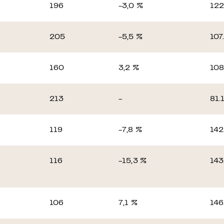
196
-3,0 %
122
205
-5,5 %
107
160
3,2 %
108
213
-
81.
119
-7,8 %
142
116
-15,3 %
143
106
7,1 %
146