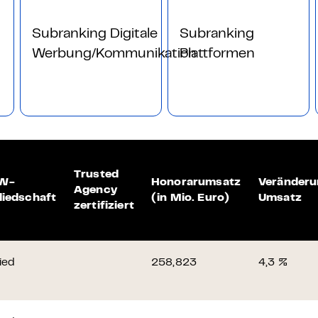
Subranking Digitale
Subranking
Werbung/Kommunikation
Plattformen
Trusted
W-
Honorarumsatz
Veränder
Agency
liedschaft
(in Mio. Euro)
Umsatz
zertifiziert
ied
258,823
4,3 %