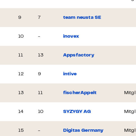
9
7
team neusta SE
10
-
inovex
11
13
Appsfactory
12
9
intive
13
11
fischerAppelt
Mitgl
14
10
SYZYGY AG
Mitgl
15
-
Digitas Germany
Mitgl