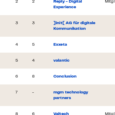
2
2
Reply - Digital
Mitgl
Experience
3
3
]init[ AG für digitale
Kommunikation
4
5
Exxeta
5
4
valantic
6
8
Conclusion
7
-
mgm technology
partners
8
6
Valtech
Mitgl