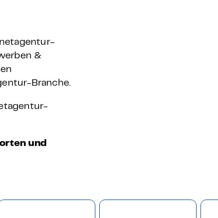
rnetagentur-
 werben &
len
gentur-Branche.
netagentur-
dorten und