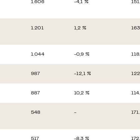
1.606
-4,1 %
151
1.201
1,2 %
163
1.044
-0,9 %
118
987
-12,1 %
122
887
10,2 %
114
548
-
171
517
-8,3 %
172