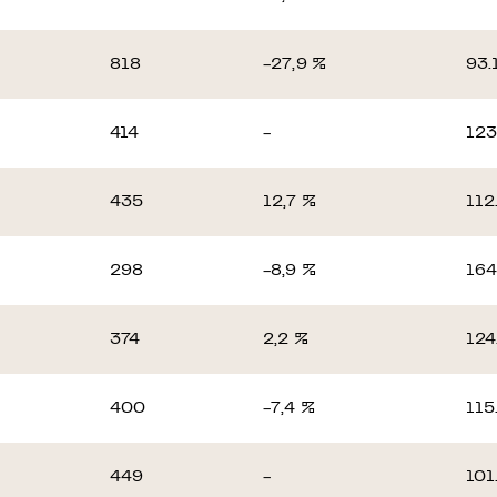
818
-27,9 %
93.
414
-
123
435
12,7 %
112
298
-8,9 %
164
374
2,2 %
124
400
-7,4 %
115
449
-
101