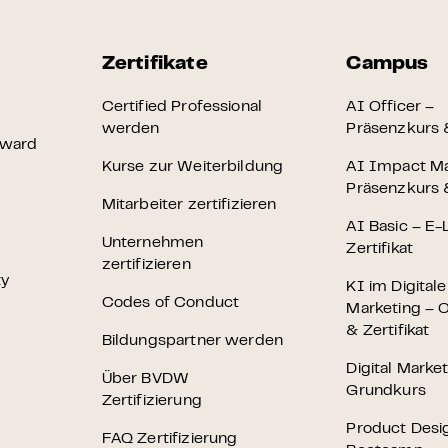
Zertifikate
Campus
Certified Professional
AI Officer –
werden
Präsenzkurs &
Award
Kurse zur Weiterbildung
AI Impact M
Präsenzkurs &
Mitarbeiter zertifizieren
AI Basic – E-
Unternehmen
Zertifikat
zertifizieren
ty
KI im Digital
Codes of Conduct
Marketing – O
& Zertifikat
Bildungspartner werden
Digital Marke
Über BVDW
Grundkurs
Zertifizierung
Product Desi
FAQ Zertifizierung