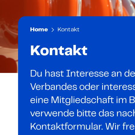
Mitarbeiter zertifizieren
AI Officer – Präsenzkurs
Mitglieder
Unternehmen zertifizier
AI Impact Manager – P
Netzwerk
Home
Kontakt
Codes of Conduct
AI Basic – E-Learning & 
Digital Sales Expert
Kontakt
Für Bildungsanbieter
Fachkraft für digitale
Bildungspartner werde
Du hast Interesse an de
Verbandes oder interess
IT
eine Mitgliedschaft i
Cybersecurity Executive
verwende bitte das nac
Grundlagen Cybersicher
Kontaktformular. Wir fr