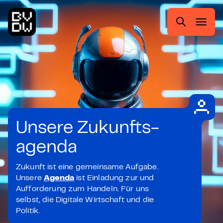
Zum
Zur
Zum
Zum
Hauptmenü
Suche
Inhalt
Footer
springen
springen
springen
springen
Suchen
nach:
Unsere Zukunfts-
agenda
Zukunft ist eine gemeinsame Aufgabe.
Unsere
Agenda
ist Einladung zur und
Aufforderung zum Handeln. Für uns
selbst, die Digitale Wirtschaft und die
Politik.